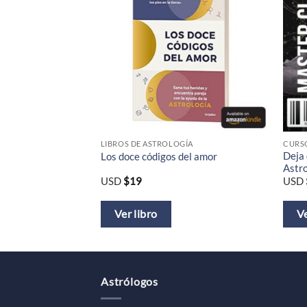
GÍA
LIBROS DE ASTROLOGÍA
CURSO
Deja 
ogía Medieval
Los doce códigos del amor
Astro
USD
$
19
USD
Ver libro
Ve
Astrólogos