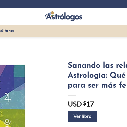
súltanos
Sanando las rel
Astrología: Qu
para ser más fel
USD
17
$
Ver libro