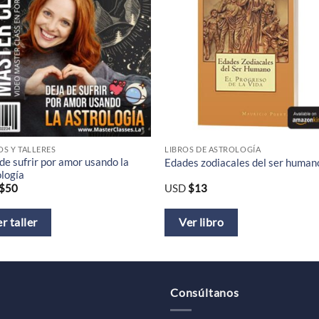
S Y TALLERES
LIBROS DE ASTROLOGÍA
de sufrir por amor usando la
Edades zodiacales del ser human
logía
$
50
USD
$
13
r taller
Ver libro
Consúltanos